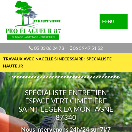
MENU
05 33 06 24 73
06 59 47 51 52
TRAVAUX AVEC NACELLE SI NECESSAIRE : SPÉCIALISTE
HAUTEUR
SPÉCIALISTE ENTRETIEN
ESPACE VERT CIMETIÈRE
SAINT LEGER LA MONTAGNE
87340
Nous intervenons 24h/24 sur 7j/7