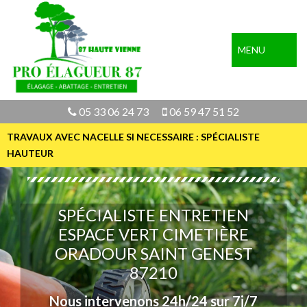
MENU
05 33 06 24 73
06 59 47 51 52
TRAVAUX AVEC NACELLE SI NECESSAIRE : SPÉCIALISTE
HAUTEUR
SPÉCIALISTE ENTRETIEN
ESPACE VERT CIMETIÈRE
ORADOUR SAINT GENEST
87210
Nous intervenons 24h/24 sur 7j/7