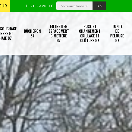
TEUR
ÊTRE RAPPELÉ
ENTRETIEN
POSE ET
TONTE
SSOUCHAGE
BÛCHERON
ESPACE VERT
CHANGEMENT
DE
RBRE ET
87
CIMETIÈRE
GRILLAGE ET
PELOUSE
HAIE 87
87
CLÔTURE 87
87