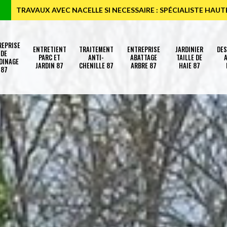
TRAVAUX AVEC NACELLE SI NECESSAIRE : SPÉCIALISTE HAU
REPRISE
ENTRETIENT
TRAITEMENT
ENTREPRISE
JARDINIER
DE
DE
PARC ET
ANTI-
ABATTAGE
TAILLE DE
A
DINAGE
JARDIN 87
CHENILLE 87
ARBRE 87
HAIE 87
87