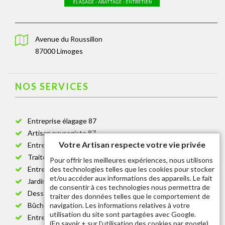
Avenue du Roussillon
87000 Limoges
NOS SERVICES
Entreprise élagage 87
Artisan paysagiste 87
Votre Artisan respecte votre vie privée
Entreprise de jardinage 87
Traitement anti-chenille 87
Pour offrir les meilleures expériences, nous utilisons
des technologies telles que les cookies pour stocker
Entreprise abattage arbre 87
et/ou accéder aux informations des appareils. Le fait
Jardinier taille de haie 87
de consentir à ces technologies nous permettra de
Dessouchage arbre et haie 87
traiter des données telles que le comportement de
navigation. Les informations relatives à votre
Bûcheron 87
utilisation du site sont partagées avec Google.
Entretien espace vert cimetière 87
(
En savoir + sur l'utilisation des cookies par google
)