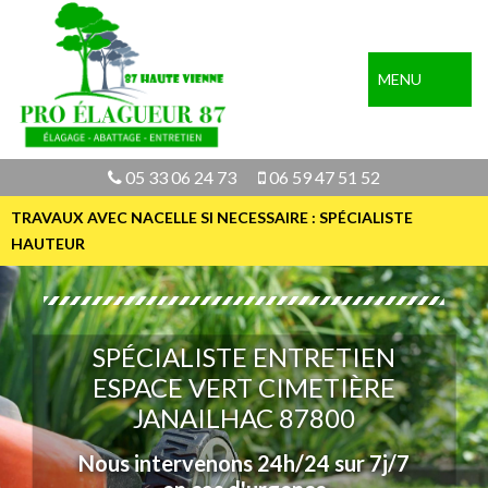
MENU
05 33 06 24 73
06 59 47 51 52
TRAVAUX AVEC NACELLE SI NECESSAIRE : SPÉCIALISTE
HAUTEUR
SPÉCIALISTE ENTRETIEN
ESPACE VERT CIMETIÈRE
JANAILHAC 87800
Nous intervenons 24h/24 sur 7j/7