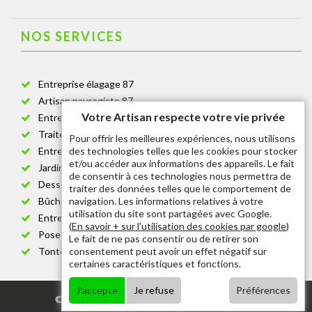
NOS SERVICES
Entreprise élagage 87
Artisan paysagiste 87
Votre Artisan respecte votre vie privée
Entreprise de jardinage 87
Traitement anti-chenille 87
Pour offrir les meilleures expériences, nous utilisons
des technologies telles que les cookies pour stocker
Entreprise abattage arbre 87
et/ou accéder aux informations des appareils. Le fait
Jardinier taille de haie 87
de consentir à ces technologies nous permettra de
Dessouchage arbre et haie 87
traiter des données telles que le comportement de
navigation. Les informations relatives à votre
Bûcheron 87
utilisation du site sont partagées avec Google.
Entretien espace vert cimetière 87
(
En savoir + sur l'utilisation des cookies par google
)
Pose et changement grillage et clôture 87
Le fait de ne pas consentir ou de retirer son
consentement peut avoir un effet négatif sur
Tonte de pelouse 87
certaines caractéristiques et fonctions.
J'accepte
Je refuse
Préférences
© 2020 - Tout droit réservé |
Mentions légales