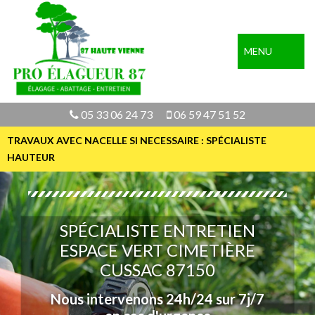
MENU
05 33 06 24 73
06 59 47 51 52
TRAVAUX AVEC NACELLE SI NECESSAIRE : SPÉCIALISTE
HAUTEUR
SPÉCIALISTE ENTRETIEN
ESPACE VERT CIMETIÈRE
CUSSAC 87150
Nous intervenons 24h/24 sur 7j/7