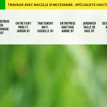
TRAVAUX AVEC NACELLE SI NECESSAIRE : SPÉCIALISTE HAU
REPRISE
ENTRETIENT
TRAITEMENT
ENTREPRISE
JARDINIER
DE
DE
PARC ET
ANTI-
ABATTAGE
TAILLE DE
A
DINAGE
JARDIN 87
CHENILLE 87
ARBRE 87
HAIE 87
87