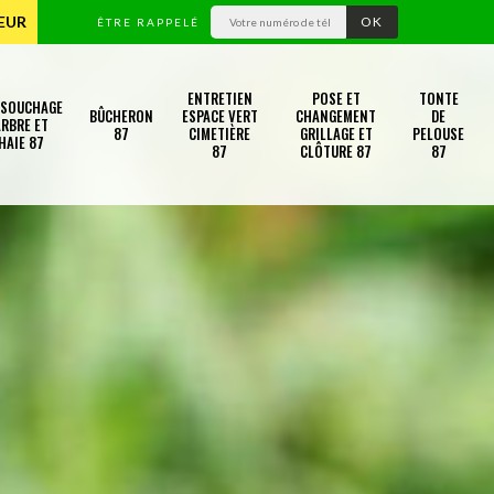
TEUR
ÊTRE RAPPELÉ
ENTRETIEN
POSE ET
TONTE
SSOUCHAGE
BÛCHERON
ESPACE VERT
CHANGEMENT
DE
RBRE ET
87
CIMETIÈRE
GRILLAGE ET
PELOUSE
HAIE 87
87
CLÔTURE 87
87