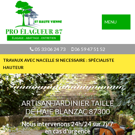
MENU
05 33 06 24 73
06 59 47 51 52
TRAVAUX AVEC NACELLE SI NECESSAIRE : SPÉCIALISTE
HAUTEUR
ARTISAN JARDINIER TAILLE
DE HAIE BLANZAC 87300
Nous intervenons 24h/24 sur 7j/7
en cas d'urgence