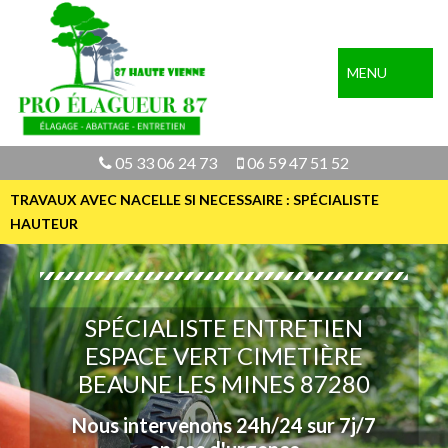
MENU
05 33 06 24 73
06 59 47 51 52
TRAVAUX AVEC NACELLE SI NECESSAIRE : SPÉCIALISTE
HAUTEUR
SPÉCIALISTE ENTRETIEN
ESPACE VERT CIMETIÈRE
BEAUNE LES MINES 87280
Nous intervenons 24h/24 sur 7j/7