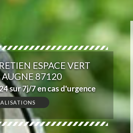
RETIEN ESPACE VERT
 AUGNE 87120
4 sur 7j/7 en cas d'urgence
ÉALISATIONS