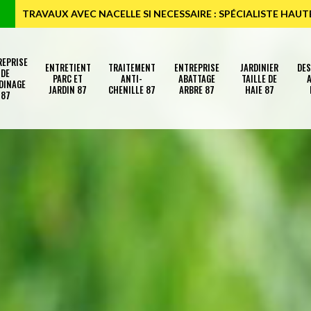
TRAVAUX AVEC NACELLE SI NECESSAIRE : SPÉCIALISTE HAU
REPRISE
ENTRETIENT
TRAITEMENT
ENTREPRISE
JARDINIER
DE
DE
PARC ET
ANTI-
ABATTAGE
TAILLE DE
A
DINAGE
JARDIN 87
CHENILLE 87
ARBRE 87
HAIE 87
87