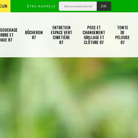
TEUR
ÊTRE RAPPELÉ
ENTRETIEN
POSE ET
TONTE
SSOUCHAGE
BÛCHERON
ESPACE VERT
CHANGEMENT
DE
RBRE ET
87
CIMETIÈRE
GRILLAGE ET
PELOUSE
HAIE 87
87
CLÔTURE 87
87