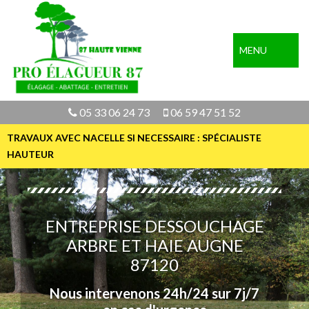
MENU
05 33 06 24 73
06 59 47 51 52
TRAVAUX AVEC NACELLE SI NECESSAIRE : SPÉCIALISTE
HAUTEUR
ENTREPRISE DESSOUCHAGE
ARBRE ET HAIE AUGNE
87120
Nous intervenons 24h/24 sur 7j/7