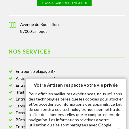
Avenue du Roussillon
87000 Limoges
NOS SERVICES
Entreprise élagage 87
Artisan paysagiste 87
Votre Artisan respecte votre vie privée
Entreprise de jardinage 87
Traitement anti-chenille 87
Pour offrir les meilleures expériences, nous utilisons
des technologies telles que les cookies pour stocker
Entreprise abattage arbre 87
et/ou accéder aux informations des appareils. Le fait
Jardinier taille de haie 87
de consentir à ces technologies nous permettra de
Dessouchage arbre et haie 87
traiter des données telles que le comportement de
navigation. Les informations relatives à votre
Bûcheron 87
utilisation du site sont partagées avec Google.
Entretien espace vert cimetière 87