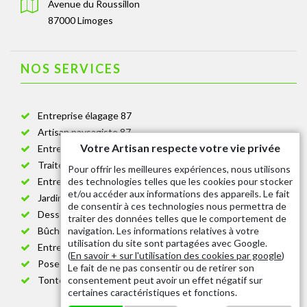
Avenue du Roussillon
87000 Limoges
NOS SERVICES
Entreprise élagage 87
Artisan paysagiste 87
Votre Artisan respecte votre vie privée
Entreprise de jardinage 87
Traitement anti-chenille 87
Pour offrir les meilleures expériences, nous utilisons
des technologies telles que les cookies pour stocker
Entreprise abattage arbre 87
et/ou accéder aux informations des appareils. Le fait
Jardinier taille de haie 87
de consentir à ces technologies nous permettra de
Dessouchage arbre et haie 87
traiter des données telles que le comportement de
navigation. Les informations relatives à votre
Bûcheron 87
utilisation du site sont partagées avec Google.
Entretien espace vert cimetière 87
(
En savoir + sur l'utilisation des cookies par google
)
Pose et changement grillage et clôture 87
Le fait de ne pas consentir ou de retirer son
consentement peut avoir un effet négatif sur
Tonte de pelouse 87
certaines caractéristiques et fonctions.