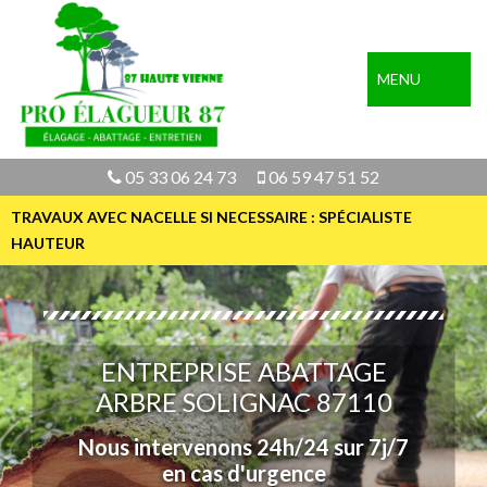
MENU
05 33 06 24 73
06 59 47 51 52
TRAVAUX AVEC NACELLE SI NECESSAIRE : SPÉCIALISTE
HAUTEUR
ENTREPRISE ABATTAGE
ARBRE SOLIGNAC 87110
Nous intervenons 24h/24 sur 7j/7
en cas d'urgence