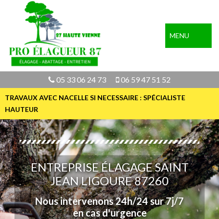
MENU
05 33 06 24 73
06 59 47 51 52
TRAVAUX AVEC NACELLE SI NECESSAIRE : SPÉCIALISTE
HAUTEUR
ENTREPRISE ÉLAGAGE SAINT
JEAN LIGOURE 87260
Nous intervenons 24h/24 sur 7j/7
en cas d'urgence