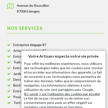
Avenue du Roussillon
87000 Limoges
NOS SERVICES
Entreprise élagage 87
Artisan paysagiste 87
Votre Artisan respecte votre vie privée
Entreprise de jardinage 87
Traitement anti-chenille 87
Pour offrir les meilleures expériences, nous utilisons
des technologies telles que les cookies pour stocker
Entreprise abattage arbre 87
et/ou accéder aux informations des appareils. Le fait
Jardinier taille de haie 87
de consentir à ces technologies nous permettra de
Dessouchage arbre et haie 87
traiter des données telles que le comportement de
navigation. Les informations relatives à votre
Bûcheron 87
utilisation du site sont partagées avec Google.
Entretien espace vert cimetière 87
(
En savoir + sur l'utilisation des cookies par google
)
Pose et changement grillage et clôture 87
Le fait de ne pas consentir ou de retirer son
consentement peut avoir un effet négatif sur
Tonte de pelouse 87
certaines caractéristiques et fonctions.