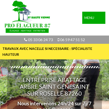
MENU
05 33 06 24 73
06 59 47 51 52
TRAVAUX AVEC NACELLE SI NECESSAIRE : SPÉCIALISTE
HAUTEUR
ENTREPRISE ABATTAGE
ARBRE SAINT GENESAINT
SUR ROSELLE 87260
Nous intervenons 24h/24 sur 7j/7