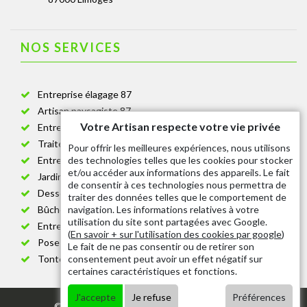
NOS SERVICES
Entreprise élagage 87
Artisan paysagiste 87
Votre Artisan respecte votre vie privée
Entreprise de jardinage 87
Traitement anti-chenille 87
Pour offrir les meilleures expériences, nous utilisons
des technologies telles que les cookies pour stocker
Entreprise abattage arbre 87
et/ou accéder aux informations des appareils. Le fait
Jardinier taille de haie 87
de consentir à ces technologies nous permettra de
Dessouchage arbre et haie 87
traiter des données telles que le comportement de
navigation. Les informations relatives à votre
Bûcheron 87
utilisation du site sont partagées avec Google.
Entretien espace vert cimetière 87
(
En savoir + sur l'utilisation des cookies par google
)
Pose et changement grillage et clôture 87
Le fait de ne pas consentir ou de retirer son
consentement peut avoir un effet négatif sur
Tonte de pelouse 87
certaines caractéristiques et fonctions.
J'accepte
Je refuse
Préférences
© 2020 - Tout droit réservé |
Mentions légales