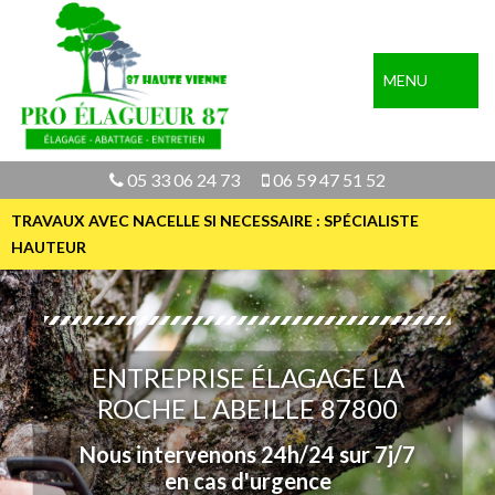
MENU
05 33 06 24 73
06 59 47 51 52
TRAVAUX AVEC NACELLE SI NECESSAIRE : SPÉCIALISTE
HAUTEUR
ENTREPRISE ÉLAGAGE LA
ROCHE L ABEILLE 87800
Nous intervenons 24h/24 sur 7j/7
en cas d'urgence