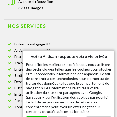
Avenue du Roussillon
87000 Limoges
NOS SERVICES
Entreprise élagage 87
Artisan paysagiste 87
Votre Artisan respecte votre vie privée
Entreprise de jardinage 87
Traitement anti-chenille 87
Pour offrir les meilleures expériences, nous utilisons
des technologies telles que les cookies pour stocker
Entreprise abattage arbre 87
et/ou accéder aux informations des appareils. Le fait
Jardinier taille de haie 87
de consentir à ces technologies nous permettra de
Dessouchage arbre et haie 87
traiter des données telles que le comportement de
navigation. Les informations relatives à votre
Bûcheron 87
utilisation du site sont partagées avec Google.
Entretien espace vert cimetière 87
(
En savoir + sur l'utilisation des cookies par google
)
Pose et changement grillage et clôture 87
Le fait de ne pas consentir ou de retirer son
consentement peut avoir un effet négatif sur
Tonte de pelouse 87
certaines caractéristiques et fonctions.