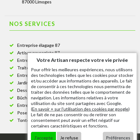
87000 Limoges
NOS SERVICES
Entreprise élagage 87
Artisan paysagiste 87
Votre Artisan respecte votre vie privée
Entreprise de jardinage 87
Traitement anti-chenille 87
Pour offrir les meilleures expériences, nous utilisons
des technologies telles que les cookies pour stocker
Entreprise abattage arbre 87
et/ou accéder aux informations des appareils. Le fait
Jardinier taille de haie 87
de consentir à ces technologies nous permettra de
Dessouchage arbre et haie 87
traiter des données telles que le comportement de
navigation. Les informations relatives à votre
Bûcheron 87
utilisation du site sont partagées avec Google.
Entretien espace vert cimetière 87
(
En savoir + sur l'utilisation des cookies par google
)
Pose et changement grillage et clôture 87
Le fait de ne pas consentir ou de retirer son
consentement peut avoir un effet négatif sur
Tonte de pelouse 87
certaines caractéristiques et fonctions.
J'accepte
Je refuse
Préférences