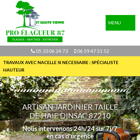
MENU
05 33 06 24 73
06 59 47 51 52
TRAVAUX AVEC NACELLE SI NECESSAIRE : SPÉCIALISTE
HAUTEUR
ARTISAN JARDINIER TAILLE
DE HAIE DINSAC 87210
Nous intervenons 24h/24 sur 7j/7
en cas d'urgence