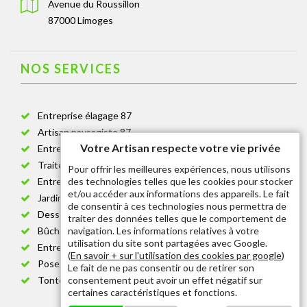
Avenue du Roussillon
87000 Limoges
NOS SERVICES
Entreprise élagage 87
Artisan paysagiste 87
Votre Artisan respecte votre vie privée
Entreprise de jardinage 87
Traitement anti-chenille 87
Pour offrir les meilleures expériences, nous utilisons
des technologies telles que les cookies pour stocker
Entreprise abattage arbre 87
et/ou accéder aux informations des appareils. Le fait
Jardinier taille de haie 87
de consentir à ces technologies nous permettra de
Dessouchage arbre et haie 87
traiter des données telles que le comportement de
navigation. Les informations relatives à votre
Bûcheron 87
utilisation du site sont partagées avec Google.
Entretien espace vert cimetière 87
(
En savoir + sur l'utilisation des cookies par google
)
Pose et changement grillage et clôture 87
Le fait de ne pas consentir ou de retirer son
consentement peut avoir un effet négatif sur
Tonte de pelouse 87
certaines caractéristiques et fonctions.