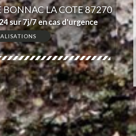
 BONNAC LA COTE 87270
4 sur 7j/7 en cas d'urgence
ÉALISATIONS