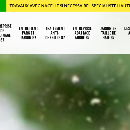
TRAVAUX AVEC NACELLE SI NECESSAIRE : SPÉCIALISTE HAU
REPRISE
ENTRETIENT
TRAITEMENT
ENTREPRISE
JARDINIER
DE
DE
PARC ET
ANTI-
ABATTAGE
TAILLE DE
A
DINAGE
JARDIN 87
CHENILLE 87
ARBRE 87
HAIE 87
87