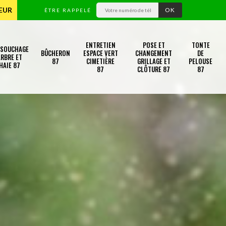
TEUR
ÊTRE RAPPELÉ
ENTRETIEN
POSE ET
TONTE
SSOUCHAGE
BÛCHERON
ESPACE VERT
CHANGEMENT
DE
RBRE ET
87
CIMETIÈRE
GRILLAGE ET
PELOUSE
HAIE 87
87
CLÔTURE 87
87