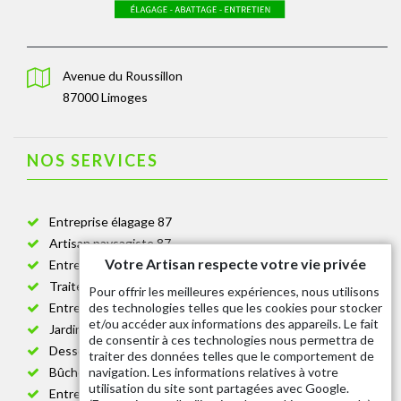
Avenue du Roussillon
87000 Limoges
NOS SERVICES
Entreprise élagage 87
Artisan paysagiste 87
Votre Artisan respecte votre vie privée
Entreprise de jardinage 87
Traitement anti-chenille 87
Pour offrir les meilleures expériences, nous utilisons
des technologies telles que les cookies pour stocker
Entreprise abattage arbre 87
et/ou accéder aux informations des appareils. Le fait
Jardinier taille de haie 87
de consentir à ces technologies nous permettra de
Dessouchage arbre et haie 87
traiter des données telles que le comportement de
navigation. Les informations relatives à votre
Bûcheron 87
utilisation du site sont partagées avec Google.
Entretien espace vert cimetière 87