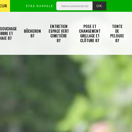
TEUR
ÊTRE RAPPELÉ
ENTRETIEN
POSE ET
TONTE
SSOUCHAGE
BÛCHERON
ESPACE VERT
CHANGEMENT
DE
RBRE ET
87
CIMETIÈRE
GRILLAGE ET
PELOUSE
HAIE 87
87
CLÔTURE 87
87