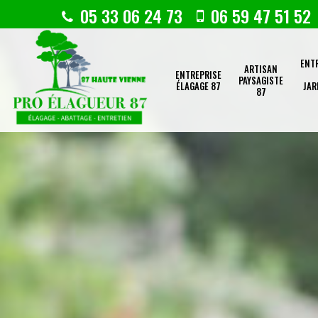
05 33 06 24 73
06 59 47 51 52
ENT
ARTISAN
ENTREPRISE
PAYSAGISTE
ÉLAGAGE 87
JAR
87