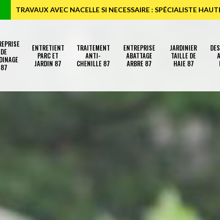
TRAVAUX AVEC NACELLE SI NECESSAIRE : SPÉCIALISTE HAU
REPRISE
ENTRETIENT
TRAITEMENT
ENTREPRISE
JARDINIER
DE
DE
PARC ET
ANTI-
ABATTAGE
TAILLE DE
A
DINAGE
JARDIN 87
CHENILLE 87
ARBRE 87
HAIE 87
87