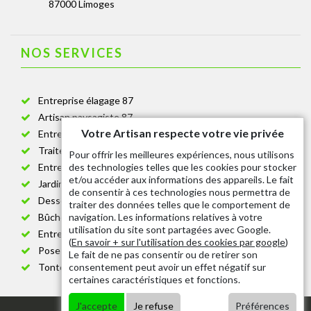
87000 Limoges
NOS SERVICES
Entreprise élagage 87
Artisan paysagiste 87
Votre Artisan respecte votre vie privée
Entreprise de jardinage 87
Traitement anti-chenille 87
Pour offrir les meilleures expériences, nous utilisons
des technologies telles que les cookies pour stocker
Entreprise abattage arbre 87
et/ou accéder aux informations des appareils. Le fait
Jardinier taille de haie 87
de consentir à ces technologies nous permettra de
Dessouchage arbre et haie 87
traiter des données telles que le comportement de
navigation. Les informations relatives à votre
Bûcheron 87
utilisation du site sont partagées avec Google.
Entretien espace vert cimetière 87
(
En savoir + sur l'utilisation des cookies par google
)
Pose et changement grillage et clôture 87
Le fait de ne pas consentir ou de retirer son
consentement peut avoir un effet négatif sur
Tonte de pelouse 87
certaines caractéristiques et fonctions.
J'accepte
Je refuse
Préférences