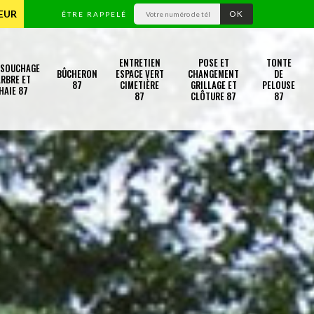
TEUR
ÊTRE RAPPELÉ
ENTRETIEN
POSE ET
TONTE
SSOUCHAGE
BÛCHERON
ESPACE VERT
CHANGEMENT
DE
RBRE ET
87
CIMETIÈRE
GRILLAGE ET
PELOUSE
HAIE 87
87
CLÔTURE 87
87