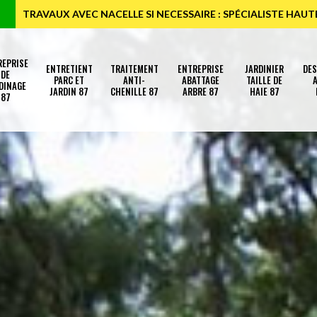
TRAVAUX AVEC NACELLE SI NECESSAIRE : SPÉCIALISTE HAU
REPRISE
ENTRETIENT
TRAITEMENT
ENTREPRISE
JARDINIER
DE
DE
PARC ET
ANTI-
ABATTAGE
TAILLE DE
A
DINAGE
JARDIN 87
CHENILLE 87
ARBRE 87
HAIE 87
87