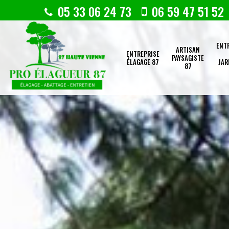
05 33 06 24 73
06 59 47 51 52
ENT
ARTISAN
ENTREPRISE
PAYSAGISTE
ÉLAGAGE 87
JAR
87