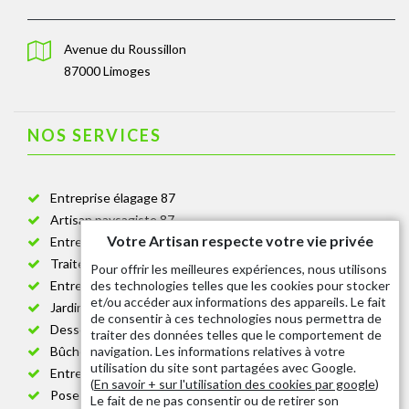
Avenue du Roussillon
87000 Limoges
NOS SERVICES
Entreprise élagage 87
Artisan paysagiste 87
Votre Artisan respecte votre vie privée
Entreprise de jardinage 87
Traitement anti-chenille 87
Pour offrir les meilleures expériences, nous utilisons
des technologies telles que les cookies pour stocker
Entreprise abattage arbre 87
et/ou accéder aux informations des appareils. Le fait
Jardinier taille de haie 87
de consentir à ces technologies nous permettra de
Dessouchage arbre et haie 87
traiter des données telles que le comportement de
navigation. Les informations relatives à votre
Bûcheron 87
utilisation du site sont partagées avec Google.
Entretien espace vert cimetière 87
(
En savoir + sur l'utilisation des cookies par google
)
Pose et changement grillage et clôture 87
Le fait de ne pas consentir ou de retirer son