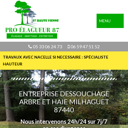
MENU
05 33 06 24 73
06 59 47 51 52
TRAVAUX AVEC NACELLE SI NECESSAIRE : SPÉCIALISTE
HAUTEUR
ENTREPRISE DESSOUCHAGE
ARBRE ET HAIE MILHAGUET
87440
Nous intervenons 24h/24 sur 7j/7