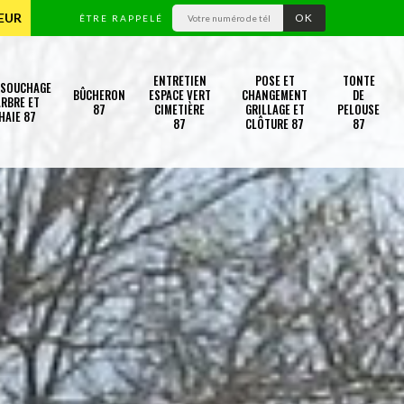
TEUR
ÊTRE RAPPELÉ
ENTRETIEN
POSE ET
TONTE
SSOUCHAGE
BÛCHERON
ESPACE VERT
CHANGEMENT
DE
RBRE ET
87
CIMETIÈRE
GRILLAGE ET
PELOUSE
HAIE 87
87
CLÔTURE 87
87