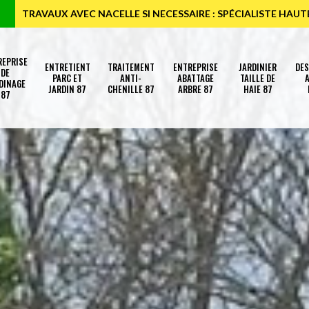
TRAVAUX AVEC NACELLE SI NECESSAIRE : SPÉCIALISTE HAU
REPRISE
ENTRETIENT
TRAITEMENT
ENTREPRISE
JARDINIER
DE
DE
PARC ET
ANTI-
ABATTAGE
TAILLE DE
A
DINAGE
JARDIN 87
CHENILLE 87
ARBRE 87
HAIE 87
87