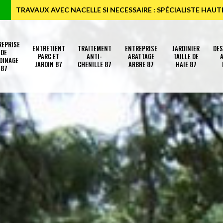
TRAVAUX AVEC NACELLE SI NECESSAIRE : SPÉCIALISTE HAU
REPRISE
ENTRETIENT
TRAITEMENT
ENTREPRISE
JARDINIER
DE
DE
PARC ET
ANTI-
ABATTAGE
TAILLE DE
A
DINAGE
JARDIN 87
CHENILLE 87
ARBRE 87
HAIE 87
87