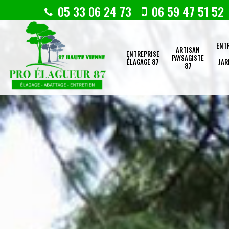
05 33 06 24 73
06 59 47 51 52
ENT
ARTISAN
ENTREPRISE
PAYSAGISTE
ÉLAGAGE 87
JAR
87