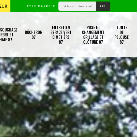
TEUR
ÊTRE RAPPELÉ
ENTRETIEN
POSE ET
TONTE
SSOUCHAGE
BÛCHERON
ESPACE VERT
CHANGEMENT
DE
RBRE ET
87
CIMETIÈRE
GRILLAGE ET
PELOUSE
HAIE 87
87
CLÔTURE 87
87