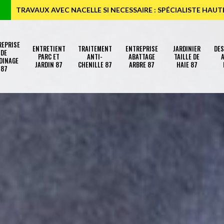
TRAVAUX AVEC NACELLE SI NECESSAIRE : SPÉCIALISTE HAU
REPRISE
ENTRETIENT
TRAITEMENT
ENTREPRISE
JARDINIER
DE
DE
PARC ET
ANTI-
ABATTAGE
TAILLE DE
A
DINAGE
JARDIN 87
CHENILLE 87
ARBRE 87
HAIE 87
87