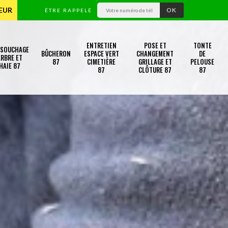
TEUR
ÊTRE RAPPELÉ
ENTRETIEN
POSE ET
TONTE
SSOUCHAGE
BÛCHERON
ESPACE VERT
CHANGEMENT
DE
RBRE ET
87
CIMETIÈRE
GRILLAGE ET
PELOUSE
HAIE 87
87
CLÔTURE 87
87