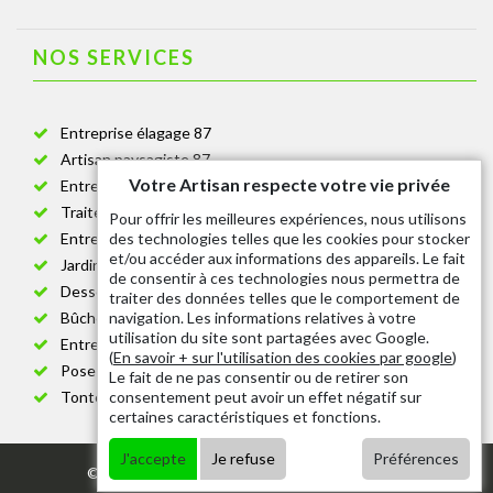
NOS SERVICES
Entreprise élagage 87
Artisan paysagiste 87
Votre Artisan respecte votre vie privée
Entreprise de jardinage 87
Traitement anti-chenille 87
Pour offrir les meilleures expériences, nous utilisons
des technologies telles que les cookies pour stocker
Entreprise abattage arbre 87
et/ou accéder aux informations des appareils. Le fait
Jardinier taille de haie 87
de consentir à ces technologies nous permettra de
Dessouchage arbre et haie 87
traiter des données telles que le comportement de
navigation. Les informations relatives à votre
Bûcheron 87
utilisation du site sont partagées avec Google.
Entretien espace vert cimetière 87
(
En savoir + sur l'utilisation des cookies par google
)
Pose et changement grillage et clôture 87
Le fait de ne pas consentir ou de retirer son
consentement peut avoir un effet négatif sur
Tonte de pelouse 87
certaines caractéristiques et fonctions.
J'accepte
Je refuse
Préférences
© 2020 - Tout droit réservé |
Mentions légales