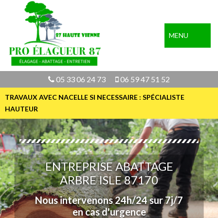
MENU
05 33 06 24 73
06 59 47 51 52
TRAVAUX AVEC NACELLE SI NECESSAIRE : SPÉCIALISTE
HAUTEUR
ENTREPRISE ABATTAGE
ARBRE ISLE 87170
Nous intervenons 24h/24 sur 7j/7
en cas d'urgence