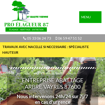
MENU
05 33 06 24 73
06 59 47 51 52
TRAVAUX AVEC NACELLE SI NECESSAIRE : SPÉCIALISTE
HAUTEUR
ENTREPRISE ABATTAGE
ARBRE VAYRES 87600
Nous intervenons 24h/24 sur 7j/7
en cas d'urgence