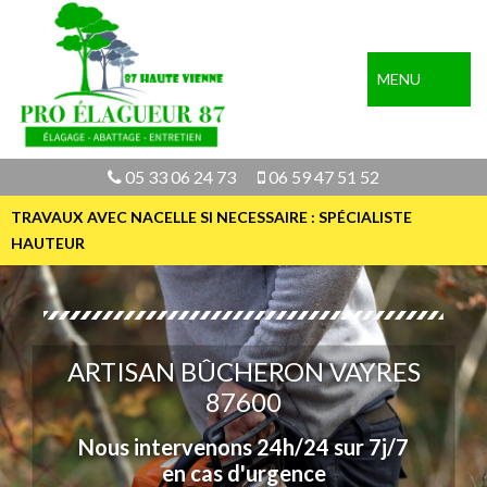
MENU
05 33 06 24 73
06 59 47 51 52
TRAVAUX AVEC NACELLE SI NECESSAIRE : SPÉCIALISTE
HAUTEUR
ARTISAN BÛCHERON VAYRES
87600
Nous intervenons 24h/24 sur 7j/7
en cas d'urgence