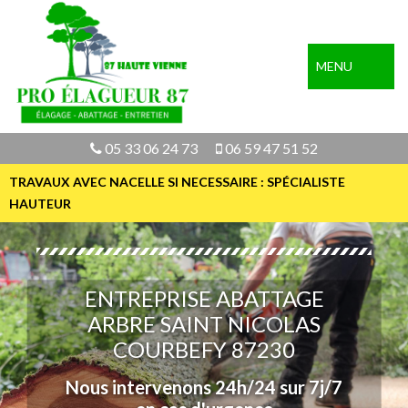
MENU
05 33 06 24 73
06 59 47 51 52
TRAVAUX AVEC NACELLE SI NECESSAIRE : SPÉCIALISTE
HAUTEUR
ENTREPRISE ABATTAGE
ARBRE SAINT NICOLAS
COURBEFY 87230
Nous intervenons 24h/24 sur 7j/7