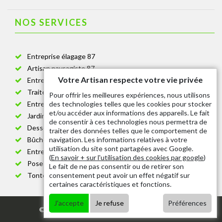
NOS SERVICES
Entreprise élagage 87
Artisan paysagiste 87
Votre Artisan respecte votre vie privée
Entreprise de jardinage 87
Traitement anti-chenille 87
Pour offrir les meilleures expériences, nous utilisons
des technologies telles que les cookies pour stocker
Entreprise abattage arbre 87
et/ou accéder aux informations des appareils. Le fait
Jardinier taille de haie 87
de consentir à ces technologies nous permettra de
Dessouchage arbre et haie 87
traiter des données telles que le comportement de
navigation. Les informations relatives à votre
Bûcheron 87
utilisation du site sont partagées avec Google.
Entretien espace vert cimetière 87
(
En savoir + sur l'utilisation des cookies par google
)
Pose et changement grillage et clôture 87
Le fait de ne pas consentir ou de retirer son
consentement peut avoir un effet négatif sur
Tonte de pelouse 87
certaines caractéristiques et fonctions.
J'accepte
Je refuse
Préférences
© 2020 - Tout droit réservé |
Mentions légales