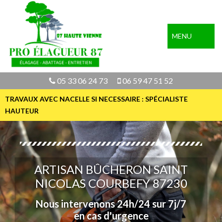
MENU
05 33 06 24 73
06 59 47 51 52
TRAVAUX AVEC NACELLE SI NECESSAIRE : SPÉCIALISTE
HAUTEUR
ARTISAN BÛCHERON SAINT
NICOLAS COURBEFY 87230
Nous intervenons 24h/24 sur 7j/7
en cas d'urgence