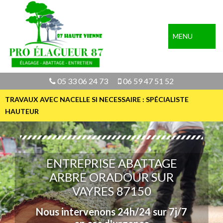
MENU
05 33 06 24 73
06 59 47 51 52
TRAVAUX AVEC NACELLE SI NECESSAIRE : SPÉCIALISTE
HAUTEUR
ENTREPRISE ABATTAGE
ARBRE ORADOUR SUR
VAYRES 87150
Nous intervenons 24h/24 sur 7j/7