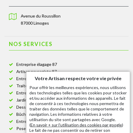
Avenue du Roussillon
87000 Limoges
NOS SERVICES
Entreprise élagage 87
Artisan paysagiste 87
Votre Artisan respecte votre vie privée
Entreprise de jardinage 87
Traitement anti-chenille 87
Pour offrir les meilleures expériences, nous utilisons
des technologies telles que les cookies pour stocker
Entreprise abattage arbre 87
et/ou accéder aux informations des appareils. Le fait
Jardinier taille de haie 87
de consentir à ces technologies nous permettra de
Dessouchage arbre et haie 87
traiter des données telles que le comportement de
navigation. Les informations relatives à votre
Bûcheron 87
utilisation du site sont partagées avec Google.
Entretien espace vert cimetière 87
(
En savoir + sur l'utilisation des cookies par google
)
Pose et changement grillage et clôture 87
Le fait de ne pas consentir ou de retirer son