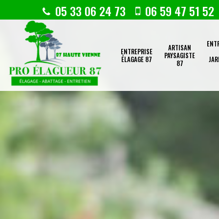
05 33 06 24 73
06 59 47 51 52
ENT
ARTISAN
ENTREPRISE
PAYSAGISTE
ÉLAGAGE 87
JAR
87