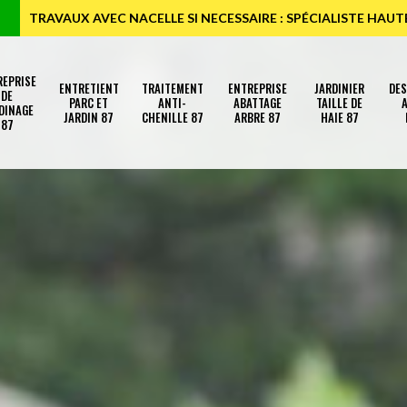
TRAVAUX AVEC NACELLE SI NECESSAIRE : SPÉCIALISTE HAU
REPRISE
ENTRETIENT
TRAITEMENT
ENTREPRISE
JARDINIER
DE
DE
PARC ET
ANTI-
ABATTAGE
TAILLE DE
A
DINAGE
JARDIN 87
CHENILLE 87
ARBRE 87
HAIE 87
87