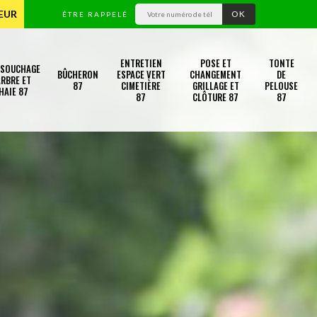
TEUR
ÊTRE RAPPELÉ
ENTRETIEN
POSE ET
TONTE
SSOUCHAGE
BÛCHERON
ESPACE VERT
CHANGEMENT
DE
RBRE ET
87
CIMETIÈRE
GRILLAGE ET
PELOUSE
HAIE 87
87
CLÔTURE 87
87