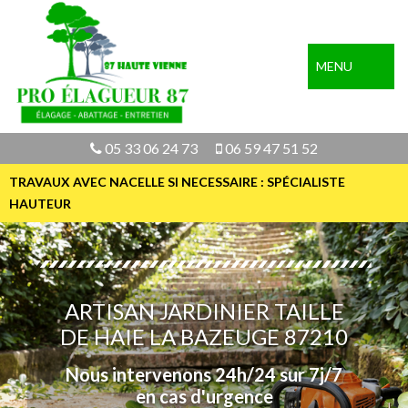
MENU
05 33 06 24 73
06 59 47 51 52
TRAVAUX AVEC NACELLE SI NECESSAIRE : SPÉCIALISTE
HAUTEUR
ARTISAN JARDINIER TAILLE
DE HAIE LA BAZEUGE 87210
Nous intervenons 24h/24 sur 7j/7
en cas d'urgence