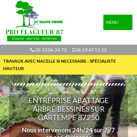
MENU
05 33 06 24 73
06 59 47 51 52
TRAVAUX AVEC NACELLE SI NECESSAIRE : SPÉCIALISTE
HAUTEUR
ENTREPRISE ABATTAGE
ARBRE BESSINES SUR
GARTEMPE 87250
Nous intervenons 24h/24 sur 7j/7