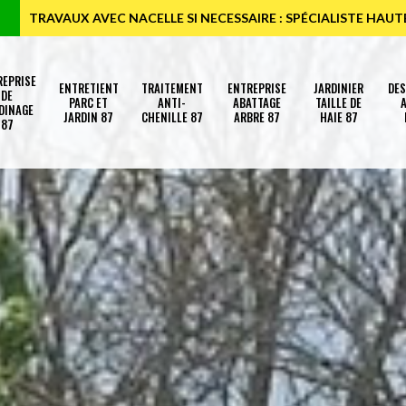
TRAVAUX AVEC NACELLE SI NECESSAIRE : SPÉCIALISTE HAU
REPRISE
ENTRETIENT
TRAITEMENT
ENTREPRISE
JARDINIER
DE
DE
PARC ET
ANTI-
ABATTAGE
TAILLE DE
A
DINAGE
JARDIN 87
CHENILLE 87
ARBRE 87
HAIE 87
87