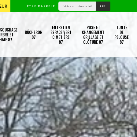
TEUR
ÊTRE RAPPELÉ
ENTRETIEN
POSE ET
TONTE
SSOUCHAGE
BÛCHERON
ESPACE VERT
CHANGEMENT
DE
RBRE ET
87
CIMETIÈRE
GRILLAGE ET
PELOUSE
HAIE 87
87
CLÔTURE 87
87