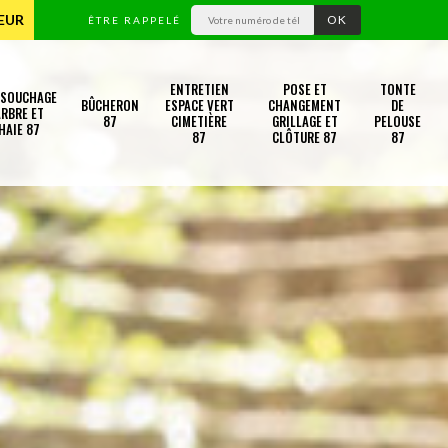
TEUR
ÊTRE RAPPELÉ
ENTRETIEN
POSE ET
TONTE
SSOUCHAGE
BÛCHERON
ESPACE VERT
CHANGEMENT
DE
RBRE ET
87
CIMETIÈRE
GRILLAGE ET
PELOUSE
HAIE 87
87
CLÔTURE 87
87