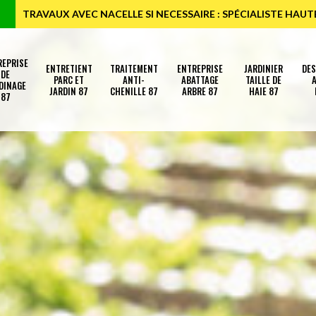
TRAVAUX AVEC NACELLE SI NECESSAIRE : SPÉCIALISTE HAU
REPRISE
ENTRETIENT
TRAITEMENT
ENTREPRISE
JARDINIER
DE
DE
PARC ET
ANTI-
ABATTAGE
TAILLE DE
A
DINAGE
JARDIN 87
CHENILLE 87
ARBRE 87
HAIE 87
87