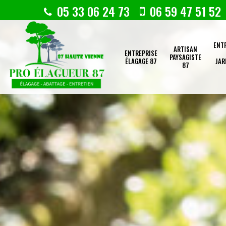
05 33 06 24 73
06 59 47 51 52
ENT
ARTISAN
ENTREPRISE
PAYSAGISTE
ÉLAGAGE 87
JAR
87