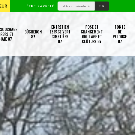
TEUR
ÊTRE RAPPELÉ
ENTRETIEN
POSE ET
TONTE
SSOUCHAGE
BÛCHERON
ESPACE VERT
CHANGEMENT
DE
RBRE ET
87
CIMETIÈRE
GRILLAGE ET
PELOUSE
HAIE 87
87
CLÔTURE 87
87