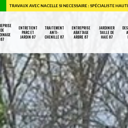
TRAVAUX AVEC NACELLE SI NECESSAIRE : SPÉCIALISTE HAU
REPRISE
ENTRETIENT
TRAITEMENT
ENTREPRISE
JARDINIER
DE
DE
PARC ET
ANTI-
ABATTAGE
TAILLE DE
A
DINAGE
JARDIN 87
CHENILLE 87
ARBRE 87
HAIE 87
87