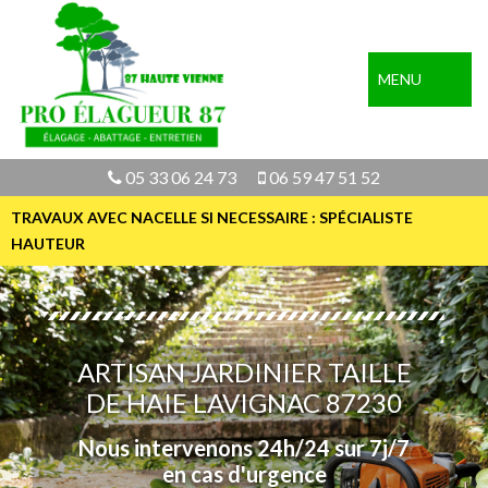
MENU
05 33 06 24 73
06 59 47 51 52
TRAVAUX AVEC NACELLE SI NECESSAIRE : SPÉCIALISTE
HAUTEUR
ARTISAN JARDINIER TAILLE
DE HAIE LAVIGNAC 87230
Nous intervenons 24h/24 sur 7j/7
en cas d'urgence