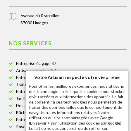
Avenue du Roussillon
87000 Limoges
NOS SERVICES
Entreprise élagage 87
Artisan paysagiste 87
Votre Artisan respecte votre vie privée
Entreprise de jardinage 87
Traitement anti-chenille 87
Pour offrir les meilleures expériences, nous utilisons
des technologies telles que les cookies pour stocker
Entreprise abattage arbre 87
et/ou accéder aux informations des appareils. Le fait
Jardinier taille de haie 87
de consentir à ces technologies nous permettra de
Dessouchage arbre et haie 87
traiter des données telles que le comportement de
navigation. Les informations relatives à votre
Bûcheron 87
utilisation du site sont partagées avec Google.
Entretien espace vert cimetière 87
(
En savoir + sur l'utilisation des cookies par google
)
Pose et changement grillage et clôture 87
Le fait de ne pas consentir ou de retirer son