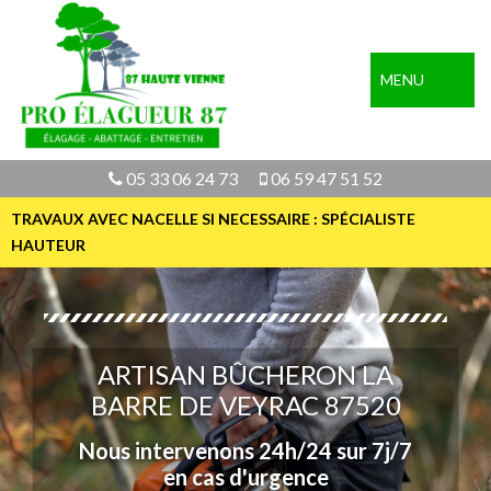
MENU
05 33 06 24 73
06 59 47 51 52
TRAVAUX AVEC NACELLE SI NECESSAIRE : SPÉCIALISTE
HAUTEUR
ARTISAN BÛCHERON LA
BARRE DE VEYRAC 87520
Nous intervenons 24h/24 sur 7j/7
en cas d'urgence