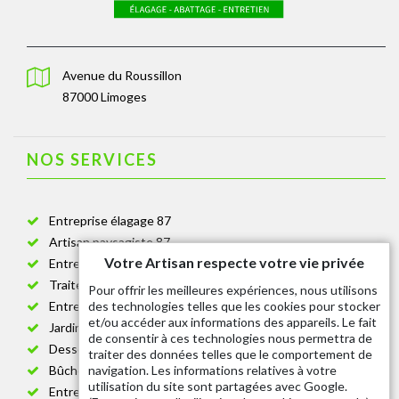
Avenue du Roussillon
87000 Limoges
NOS SERVICES
Entreprise élagage 87
Artisan paysagiste 87
Votre Artisan respecte votre vie privée
Entreprise de jardinage 87
Traitement anti-chenille 87
Pour offrir les meilleures expériences, nous utilisons
des technologies telles que les cookies pour stocker
Entreprise abattage arbre 87
et/ou accéder aux informations des appareils. Le fait
Jardinier taille de haie 87
de consentir à ces technologies nous permettra de
Dessouchage arbre et haie 87
traiter des données telles que le comportement de
navigation. Les informations relatives à votre
Bûcheron 87
utilisation du site sont partagées avec Google.
Entretien espace vert cimetière 87