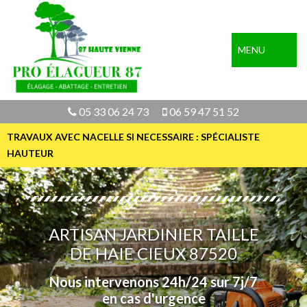
MENU
05 33 06 24 73
06 59 47 51 52
TRAVAUX AVEC NACELLE SI NECESSAIRE : SPÉCIALISTE
HAUTEUR
ARTISAN JARDINIER TAILLE
DE HAIE CIEUX 87520
Nous intervenons 24h/24 sur 7j/7
en cas d'urgence