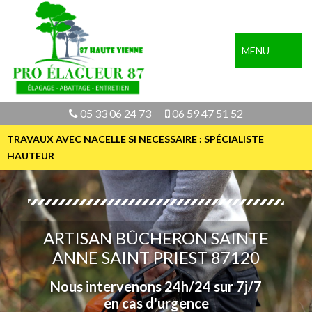
MENU
05 33 06 24 73
06 59 47 51 52
TRAVAUX AVEC NACELLE SI NECESSAIRE : SPÉCIALISTE
HAUTEUR
ARTISAN BÛCHERON SAINTE
ANNE SAINT PRIEST 87120
Nous intervenons 24h/24 sur 7j/7
en cas d'urgence