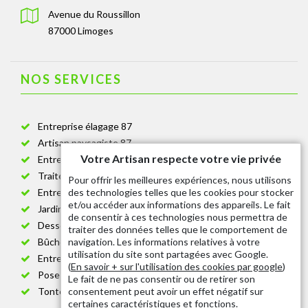
Avenue du Roussillon
87000 Limoges
NOS SERVICES
Entreprise élagage 87
Artisan paysagiste 87
Votre Artisan respecte votre vie privée
Entreprise de jardinage 87
Traitement anti-chenille 87
Pour offrir les meilleures expériences, nous utilisons
des technologies telles que les cookies pour stocker
Entreprise abattage arbre 87
et/ou accéder aux informations des appareils. Le fait
Jardinier taille de haie 87
de consentir à ces technologies nous permettra de
Dessouchage arbre et haie 87
traiter des données telles que le comportement de
navigation. Les informations relatives à votre
Bûcheron 87
utilisation du site sont partagées avec Google.
Entretien espace vert cimetière 87
(
En savoir + sur l'utilisation des cookies par google
)
Pose et changement grillage et clôture 87
Le fait de ne pas consentir ou de retirer son
consentement peut avoir un effet négatif sur
Tonte de pelouse 87
certaines caractéristiques et fonctions.