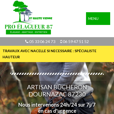
MENU
05 33 06 24 73
06 59 47 51 52
TRAVAUX AVEC NACELLE SI NECESSAIRE : SPÉCIALISTE
HAUTEUR
ARTISAN BÛCHERON
DOURNAZAC 87230
Nous intervenons 24h/24 sur 7j/7
en cas d'urgence