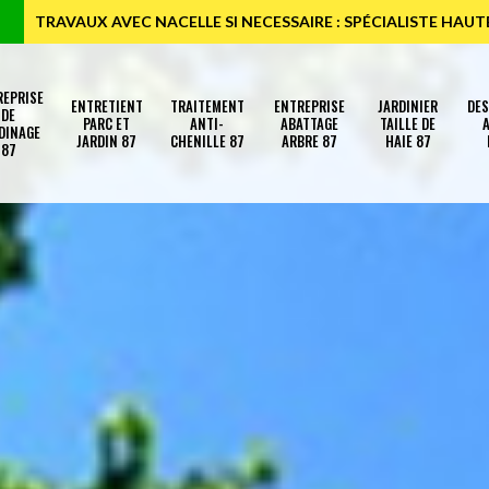
TRAVAUX AVEC NACELLE SI NECESSAIRE : SPÉCIALISTE HAU
REPRISE
ENTRETIENT
TRAITEMENT
ENTREPRISE
JARDINIER
DE
DE
PARC ET
ANTI-
ABATTAGE
TAILLE DE
A
DINAGE
JARDIN 87
CHENILLE 87
ARBRE 87
HAIE 87
87