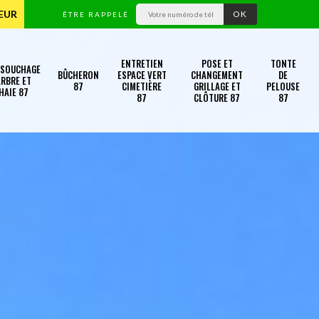
TEUR
ÊTRE RAPPELÉ
ENTRETIEN
POSE ET
TONTE
SSOUCHAGE
BÛCHERON
ESPACE VERT
CHANGEMENT
DE
RBRE ET
87
CIMETIÈRE
GRILLAGE ET
PELOUSE
HAIE 87
87
CLÔTURE 87
87