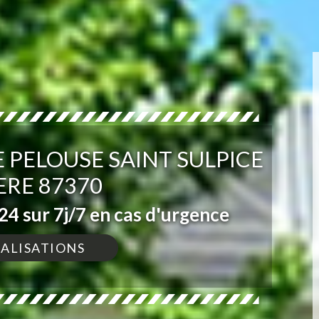
 PELOUSE SAINT SULPICE
ERE 87370
4 sur 7j/7 en cas d'urgence
ÉALISATIONS